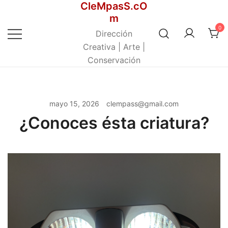
CleMpasS.cO
Saltar
m
al
0
contenido
Dirección
Creativa | Arte |
Conservación
mayo 15, 2026
clempass@gmail.com
¿Conoces ésta criatura?