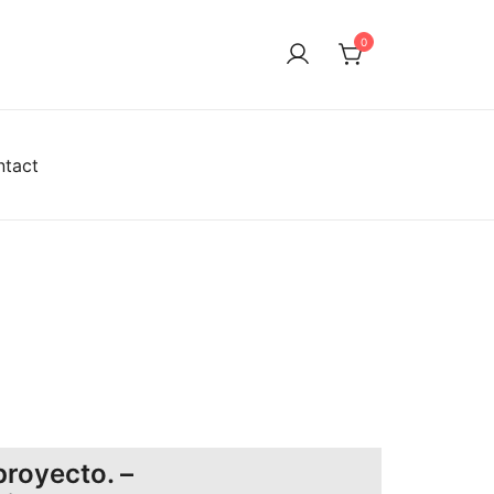
0
ntact
proyecto. –